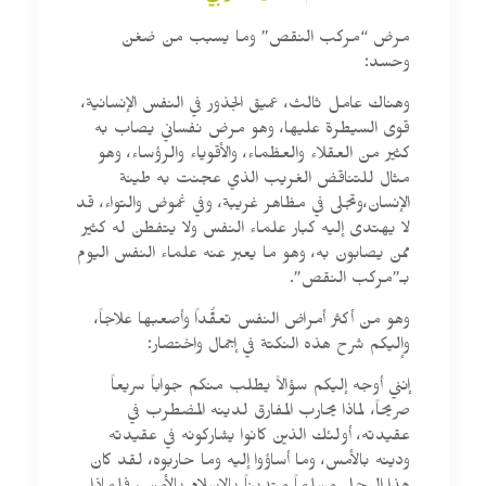
مرض “مركب النقص” وما يسبب من ضغن
وحسد:
وهناك عامل ثالث، عميق الجذور في النفس الإنسانية،
قوى السيطرة عليها، وهو مرض نفساني يصاب به
كثير من العقلاء والعظماء، والأقوياء والرؤساء، وهو
مثال للتناقض الغريب الذي عجنت به طينة
الإنسان،وتجلى في مظاهر غريبة، وفي غموض والتواء، قد
لا يهتدى إليه كبار علماء النفس ولا يتفطن له كثير
ممن يصابون به، وهو ما يعبر عنه علماء النفس اليوم
بـ”مركب النقص”.
وهو من أكثر أمراض النفس تعقُّداً وأصعبها علاجاً،
وإليكم شرح هذه النكتة في إجمال واختصار:
إنني أوجه إليكم سؤالاً يطلب منكم جواباً سريعاً
صريحاً، لماذا يحارب المفارق لدينه المضطرب في
عقيدته، أولئك الذين كانوا يشاركونه في عقيدته
ودينه بالأمس، وما أساؤوا إليه وما حاربوه، لقد كان