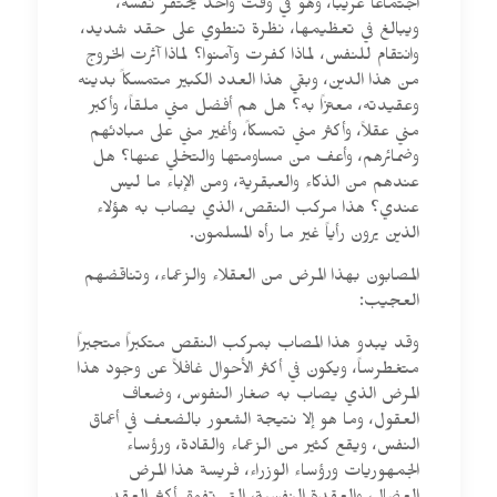
اجتماعاً غريباً، وهو في وقت واحد يحتقر نفسه،
ويبالغ في تعظيمها، نظرة تنطوي على حقد شديد،
وانتقام للنفس، لماذا كفرت وآمنوا؟ لماذا آثرت الخروج
من هذا الدين، وبقي هذا العدد الكبير متمسكاً بدينه
وعقيدته، معتزاً به؟ هل هم أفضل مني ملقاً، وأكبر
مني عقلاً، وأكثر مني تمسكاً، وأغير مني على مبادئهم
وضمائرهم، وأعف من مساومتها والتخلي عنها؟ هل
عندهم من الذكاء والعبقرية، ومن الإباء ما ليس
عندي؟ هذا مركب النقص، الذي يصاب به هؤلاء
الذين يرون رأياً غير ما رأه المسلمون.
المصابون بهذا المرض من العقلاء والزعماء، وتناقضهم
العجيب:
وقد يبدو هذا المصاب بمركب النقص متكبراً متجبراً
متغطرساً، ويكون في أكثر الأحوال غافلاً عن وجود هذا
المرض الذي يصاب به صغار النفوس، وضعاف
العقول، وما هو إلا نتيجة الشعور بالضعف في أعماق
النفس، ويقع كثير من الزعماء والقادة، ورؤساء
الجمهوريات ورؤساء الوزراء، فريسة هذا المرض