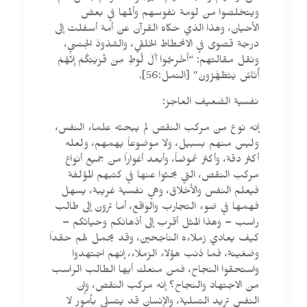
ويتخلصوا من لومة نفوسهم وألمها في بعض
الأحيان، وهذا الذي حكاه القرآن عن أمة أسفلت إلى
درجة قصوى في الانحطاط الخلقي، والشذوذ الجنسي،
ونقل مقالتهم: “أَخْرِجُوا آَلَ لُوطٍ مِنْ قَرْيَتِكُمْ إِنَّهُمْ
أُنَاسٌ يَتَطَهَّرُونَ” [النمل:56].
نفسية الضعيف العاجز:
إنه نوع من مركب النقص لم يبحثه علماء النفس،
وليس منهم بسبيل، ولا موضوعاً يهمهم، ولعله
أكثر دقة، وأكثر غموضاً، وأبعد أغواراً من جميع أنواع
مركب النقص، التي بحثوا عنها في كتبهم المؤلفة
فيعلم النفس والأخلاق، وهي نفسية غريبة، يسهل
فهمها في ضوء التجارب والواقع، أما ترون إلى طالب
راسب – وهذا المثل أقرب إلى أذهانكم وحياتكم –
كيف يعادي زملاءه الناجحين، وقد يحمل لهم حقداً
وضغينة، فما ذنب هؤلاء الزملاء، إنهم اجتهدوا
واستحقوا النجاح، فمن منعك أيها الطالب الراسب
من الاجتهاد والنجاح؟ إنه مركب النقص، وإن
النفس تريد التسلية، والإنسان قد يتسلى بأمور لا