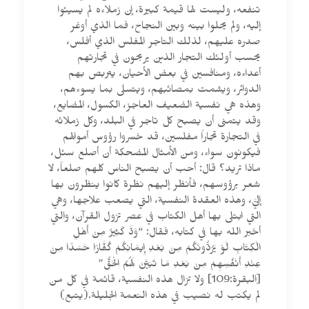
تنفعه، وليست لها قيمة كبيرة، إن زملاءه لم يسيئوا
إليه، ولم يحلوا بينه وبين النجاح، فما الذي أوغر
صدره عليهم، لذلك التاجر المفلس الذي أفلس،
يحسب أولئك التجار الذين يربحون في تجارتهم
أعداءه، ومنافسين في بعض الأحيان، يتربص بهم
الدوائر، ويشمت بمصائبهم، ويتسلى بما يسوءهم،
وهذه هي نفسية الضعيف العاجز، الكسول، المضايع،
وقد يتمنى أن يصبح كل تاجر في البلد، وكل زملائه
في التجارة تجاراً مفلسين، قد خسروا رؤوس أموالهم
فيكونون سواء، ومن الأمثال المضحكة أن أصلع سئل،
ماذا تريد؟ قال: أحب أن يصبح الناس كلهم صلعاً، لا
شعر برؤوسهم، فأنظر إليهم نظرة كانوا ينظرون بها
إليَّ، وهذه العقدة النفسية، التي يصعب علاجها، وهي
التي ابتلى بها أهل الكتاب في عصر تزول القرآن، والتي
أخبر الله بها في كتابه، فقال: “وَدَّ كَثِيرٌ مِنْ أَهْلِ
الْكِتَابِ لَوْ يَرُدُّونَكُمْ مِنْ بَعْدِ إِيمَانِكُمْ كُفَّارًا حَسَدًا مِنْ
عِنْدِ أَنْفُسِهِمْ مِنْ بَعْدِ مَا تَبَيَّنَ لَهُمُ الْحَقُّ”
[البقرة:109] ولا تزال هذه النفسية، قائمة في كل من
لم يكتب له نصيب في هذه النعمة الجليلة.(يتبع)