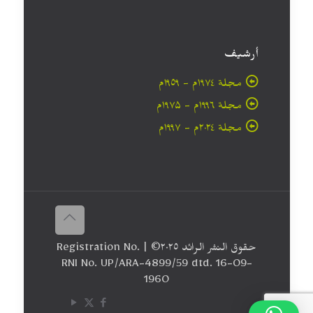
أرشيف
مجلة ۱۹۷٤م - ١٩٥٩م
مجلة ۱۹۹٦م - ۱۹۷۵م
مجلة ۲۰۲٤م - ۱۹۹۷م
حقوق النشر الرائد ٢٠۲٥© | Registration No.
RNI No. UP/ARA-4899/59 dtd. 16-09-
1960