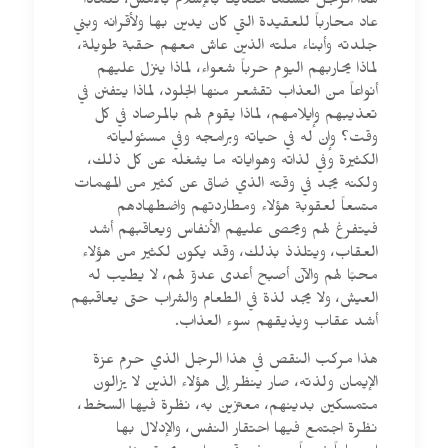
هذا الرجل مسلماً متديناً بالإسلام بالأمس، فلماذا
عاد محارباً للعقيدة التي كان يدين بها ولأقرانه وبني
جلدته وأبناء ملته الذين عاش معهم حقبة طويلة،
لماذا يحاربهم اليوم حرباً شعواء، لماذا ينزل عليهم
أنواعاً من العذاب تقشعر منها الجلود، لماذا يتفنن في
تعذيبهم وإيلامهم، لماذا يقوم لهم بالمرصاد في كل
وقت؟ وإن له في حياته وبرامجه وفي مسئولياته
الكثيرة وفي لذاته وهواياته ما يشغله عن كل ذلك،
ولكنه يجد في وقته الذي ضاق عن كثير من المهمات
متسعاً لعقوبة هؤلاء ومطاردتهم واضطهادهم
فيتفرغ لهم ويحصى عليهم الأنفاس ويعاقبهم أشد
العقاب، ويتلذذ بذلك، وقد يكون لكثير من هؤلاء
محبًا لهم والآن أصبح أعدى عدوّ لهم، لا يطيب له
العيش، ولا يجد لذة في الطعام والشراب حتى يعاقبهم
أشد عقاب ويذيقهم سوء العذاب.
هذا مركب النقص في هذا الرجل الذي حرم عزة
الإيمان ولذته، صار ينظر إلى هؤلاء الذين لا يزالون
متمسكين بدينهم، معتزين به، نظرة فيها السخط،
نظرة اجتمع فيها احتقار النفس، والإدلال بها