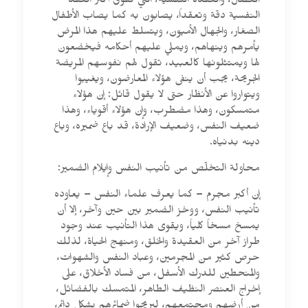
العضال، والعقدة النفسية، التي تفوق أكثر العقد
النفسية دقة وتعقداً، يصابون به كما يصاب الأطفال
الصغار، والجهال الأميون، ويتسلط عليهم هذا المرض
يأمرهم وينهاهم، ويملي عليهم أحكامه فيخضعون
لها ويمتثلونها كالعبيد، تقول لهم نفوسهم المريضة
الجريحة، يجب أن ينفى هؤلاء المعارضون، ويغيبوا
ويتواروا عن الأنظار حتى لا يقول قائل: إن هؤلاء
متمسكون، وهذا مضطرب، وإن هؤلاء أقوياء، وهذا
ضعيف النفس، وضعيف الإرادة، قد باع ضميره، وباع
دينه بدنياه.
محاولة التخلّص من تأنيب النفس وإيلام الضمير:
إن أكبر مجرم – كما يعرف علماء النفس – يعاوده
تأنيب النفس، ووخز الضمير بين حين وآخر، إلا أن
يمسخ مسخاً كلياً، ويقوى هذا التأنيب عند وجود
طراز آخر من العقيدة والخلق، ومنهج الحياة، لذلك
حرص كثير من المجرمين، وعباد النفس والشهوات،
والمنحطين للدرك الأسفل، من فساد الأخلاق، على
إخراج العنصر النظيف الطاهر، المتمسك بالفضائل،
من أرضهم ومجتمعهم، ليريحوا ضمائرهم بشكل دائم،