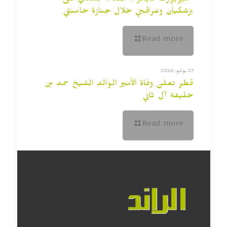
“نيويورك تايمز”: اعتداء جسدي على
بزشكيان وعراقجي خلال جنازة خامنئي
Read more
27 يوليو, 2026
قطر تعلن وفاة الأمير الوالد الشيخ حمد بن
خليفة آل ثاني
Read more