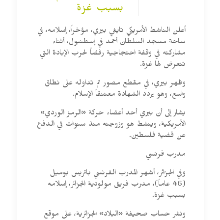
بسبب غزة
أعلن الناشط الأمريكي تايغي بيري، مؤخراً، إسلامه، في
ساحة مسجد السلطان أحمد في إسطنبول، أثناء
مشاركته في وقفة احتجاجية رفضاً لحرب الإبادة التي
تتعرض لها غزة.
وظهر بيري، في مقطع مصور تم تداوله على نطاق
واسع، وهو يردد الشهادة معتنقاً الإسلام.
يشار إلى أن بيري أحد أعضاء حركة «الرمز الوردي»
الأمريكية، وينشط هو وزوجته منذ سنوات في الدفاع
عن قضية فلسطين.
مدرب فرنسي
وفي الجزائر، أشهر المدرب الفرنسي باتريس بوميل
(46 عاماً)، مدرب فريق مولودية الجزائر، إسلامه
بسبب غزة.
ونشر حساب صحيفة «البلاد» الجزائرية، على موقع