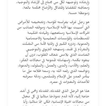
وإرشاده وتوجيهه لكل من يحتاج إلى الإرشاد والتوجيه،
ومعالجته للقضايا والمشاكل والأوضاع بحكمة بالغة،
وموعظة حسنة.
هو رجل عُرِف بفراسته المؤمنة، وتشخيصه للأمراض
التي أصيبت بها الأمة الإسلامية، وموقفه الصائب من
الحركات الإسلامية ومناهجها، وقيادته الحكيمة
للمنظمات والمؤسسات التعليمية والاجتماعية
والدعوية، ودوره الكبير في وقاية الأمة من التشتُّت
والتشرذُم في الهند، ومنهجه التربوي والتوجيهي
الصامت الذي يلامس شغاف القلوب، دون أن
يتفوه بكلمة، وإسهاماته المتنوعة في مجالات الفكر،
والعلم، والأدب، والدين، والعمل، والسلوك، والدعوة،
وتواضعه الذي رفعه الله به، وسعة اطلاعه على ما
يتآمر العدو على الإسلام والمسلمين، ودقة معرفته
للأحداث والتغيرات في عصره.
هذا هو الرجل الذي فقدناه، فقدناه ونحن في أشد
حاجة إليه، لأنه قدم نموذجًا مثاليًا في كل مجال
من مجالات الحياة الإنسانية، فكان عمًّا مثاليًا، وأبًا