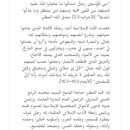
“مِنَ الْمُؤْمِنِينَ رِجَالٌ صَدَقُوا مَا عَاهَدُوا اللَّهَ عَلَيْهِ
فَمِنْهُمْ مَنْ قَضَى نَحْبَهُ وَمِنْهُمْ مَنْ يَنْتَظِرُ وَمَا بَدَّلُوا
تَبْدِيلًا” [الأحزاب:23] صدق الله العظيم.
فقدت الأمة الإسلامية أحد رجالها الأفذاذ الذين عاشوا
حياتهم، ونذروا أنفسهم ومواهبهم وملكاتهم لله
تعالى، ولنصرة دينه، والنهوض بأمته؛ وآثروا أن يعملوا
في صمت، يبنون في هدوء، ويشاركون في صنع التاريخ،
بعيدًا عن الأضواء والصخب الذي يصك الأسماع،
والبريق الذي يخطف الأبصار، وجعلوا نصب أعينهم
قول الله تعالى: “قُلْ إِنَّ صَلَاتِي وَنُسُكِي وَمَحْيَايَ وَمَمَاتِي
لِلَّهِ رَبِّ الْعَالَمِينَ لَا شَرِيكَ لَهُ وَبِذَلِكَ أُمِرْتُ وَأَنَا أَوَّلُ
الْمُسْلِمِينَ” [الأنعام:162–163].
إنه عمُّنا العظيم سماحة الشيخ السيد محمد الرابع
الحسني الندوي، الرئيس العام لندوة العلماء ورئيس
هيئة قانون الأحوال الشخصية الإسلامية لعموم الهند
ورئيس رابطة الأدب الإسلامي العالمية، إنه رجل عُرِف
بفكره المستنير، وعلمه الغزير، وأسلوبه الحكيم، وحلمه
وأناته، وسلوكه وخلقه الحسن، ونصحه للجميع،