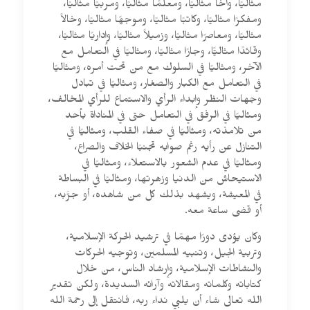
مثاليًا، وأخًا مثاليًا، ومعلمًا مثاليًا، ومربيًا مثاليًا،
ومفكرًا مثاليًا، وكاتبًا مثاليًا، وموجهًا مثاليًا، وخالاً
مثاليًا، ومعاصرًا مثاليًا، وزميلاً مثاليًا، وإداريًا مثاليًا،
وقائدًا مثاليًّا، وجارًا مثاليًا، ومثاليًا في التعامل مع
الآخر، ومثاليًا في السلوك مع من تحت أمره، ومثاليًا
في التعامل مع الكبار والصغار، ومثاليًا في تبادل
وجهات النظر وإبداء الرأي والاستماع للرأي المخالف،
ومثاليًا في الرفق في التعامل حتى في المناداة بأحد
من تلامذته، ومثاليًا في صفاء القلب، ومثاليًا في
التنازل عن رأيه رغم صوابه تجنبًا الخلاف والصراع،
ومثاليًا في عدم الشعور بالاستعلاء، ومثاليًا في
الاستيحاش من الدنيا وزهرتها، ومثاليًا في البساطة
في المعيشة، ويشهد بذلك كل من شاهده، أو جرَّبه،
أو قضى ساعة معه.
وكان يؤدى دورًا مهمًا في ترشيد الحركة الإسلامية،
وتربية الجيل، وتنبيه المسلمين، وتوجيه الحركات
والنشاطات الإسلامية، وإرشاد الناس، من خلال
كتاباته وكلماته ومقالاته وآرائه السديدة، ولكن تقدير
الله تعالى شاء أن يلبي نداء ربه، فانتقل إلى رحمة الله