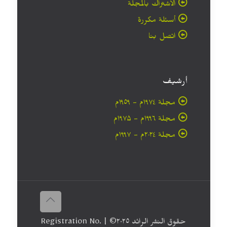
الاشتراك بالمجلة
أسئلة مكررة
اتصل بنا
أرشيف
مجلة ۱۹۷٤م - ١٩٥٩م
مجلة ۱۹۹٦م - ۱۹۷۵م
مجلة ۲۰۲٤م - ۱۹۹۷م
حقوق النشر الرائد ٢٠۲٥© | Registration No.