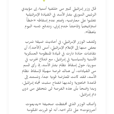
قال وزير إسرائيلي كبير من خلفية أمنية، إن مؤيدي
الرئيس السوري بشار الأسد في القيادة الإسرائيلية
تغلبوا على معارضيه، واعتبر عدم إسقاطه «خطأً
استراتيجياً وفاحشاً خدم إيران، وندفع ثمنه اليوم
باهظاً».
وكشف الوزير الإسرائيلي، في أحاديث ضيقة تسرب
بعض منها إلى الإعلام الإسرائيلي، أمس (الأحد)، أن
نقاشات حادة دارت في قيادة المنظومة العسكرية
الأمنية والسياسية في إسرائيل، مع اندلاع الحرب في
سوريا، حول إسقاط نظام بشار الأسد. إذ رأى قسم
من القيادات، أن هناك فرصة مهيأة لإسقاط نظام
الأسد، فقد كانت المعارضة قوية جداً، وتستند إلى
قاعدة جماهيرية ولديها انفتاح مثبت تجاه إسرائيل،
وبدا واضحاً بأن هذه الفرصة لن تتحقق من دون
دعم إسرائيل.
وأضاف الوزير الذي تحفظت صحيفة «يديعوت
أحرونوت» على ذكر اسمه، أنه لو قررت الحكومة