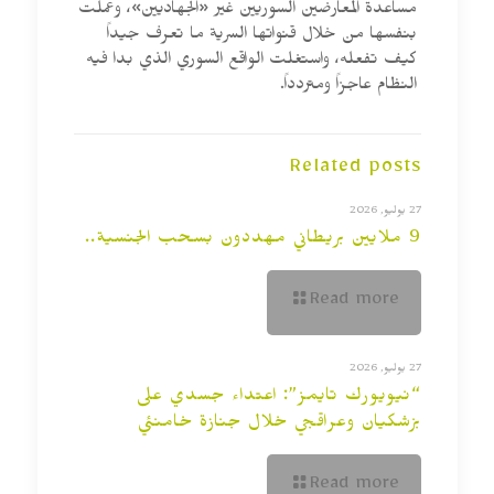
مساعدة المعارضين السوريين غير «الجهاديين»، وعملت
بنفسها من خلال قنواتها السرية ما تعرف جيداً
كيف تفعله، واستغلت الواقع السوري الذي بدا فيه
النظام عاجزاً ومتردداً.
Related posts
27 يوليو, 2026
9 ملايين بريطاني مهددون بسحب الجنسية..
Read more
27 يوليو, 2026
“نيويورك تايمز”: اعتداء جسدي على
بزشكيان وعراقجي خلال جنازة خامنئي
Read more