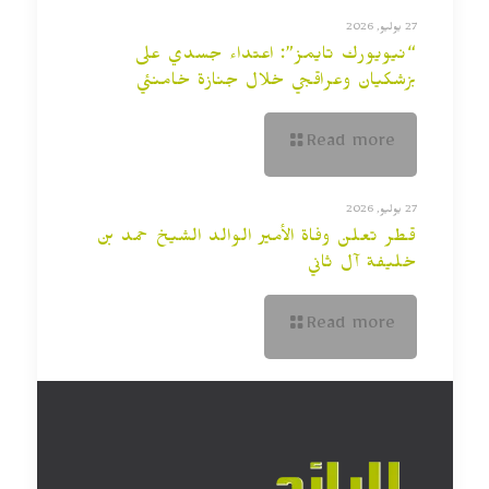
27 يوليو, 2026
“نيويورك تايمز”: اعتداء جسدي على
بزشكيان وعراقجي خلال جنازة خامنئي
Read more
27 يوليو, 2026
قطر تعلن وفاة الأمير الوالد الشيخ حمد بن
خليفة آل ثاني
Read more