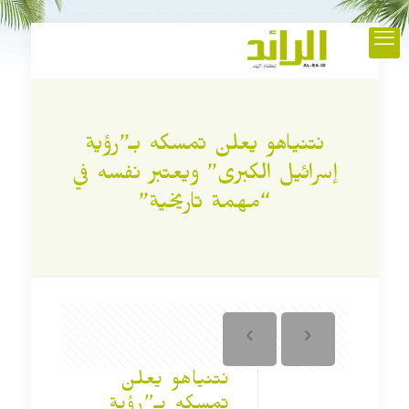
نتنياهو يعلن تمسكه بـ”رؤية
إسرائيل الكبرى” ويعتبر نفسه في
“مهمة تاريخية”
نتنياهو يعلن
تمسكه بـ”رؤية