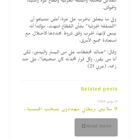
القدس المحتلة والضفة الغربية وقطاع غزة وسيناء
والجولان.
وفي ما يتعلق بالحرب على غزة، أعلن نتنياهو أن
“الصفقة الجزئية” بشأن القطاع انتهت، مؤكداً أنه
يسعى لإنهاء الحرب وفق شروط يحددها الاحتلال٬ مع
استعادة جميع الأسرى.
وقال: “هناك تحفظات علي من اليسار واليمين، لكن
أنا من يقرر، وكل قرار اتخذته كان صحيحاً”، على حد
زعمه. (عربي 21)
Related posts
27 يوليو, 2026
9 ملايين بريطاني مهددون بسحب الجنسية..
Read more