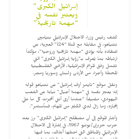
إسرائيل الكبرى”
ويعتبر نفسه في
“مهمة تاريخية”
كشف رئيس وزراء الاحتلال الإسرائيلي بنيامين
نتنياهو، في مقابلة مع قناة “i24” العبرية، عن
اعتقاده بأنه يؤدي “مهمة تاريخية وروحية”، مؤكداً
ارتباطه بما يُعرف بـ”رؤية إسرائيل الكبرى” التي
تشمل وفق المزاعم الإسرائيلية، الأراضي الفلسطينية
المحتلة وأجزاء من الأردن ولبنان وسوريا ومصر.
ونقل موقع “تايمز أوف إسرائيل” عن نتنياهو قوله
إنه يعتبر نفسه في “مهمة أجيال” نيابة عن الشعب
اليهودي، مضيفاً: “عندما أرى أنني أنجزت كل ما علي
إنجازه، وما زال لدي الكثير من المهام، فسأستمر”.
وأشار الموقع إلى أن مصطلح “إسرائيل الكبرى” برز بعد
حرب حزيران/يونيو 1967، في إشارة إلى الاحتلال
الإسرائيلي والمناطق التي احتلها آنذاك، بما فيها