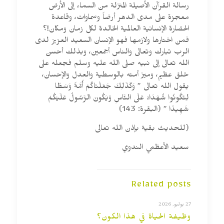
رسالة القرآن الأصيلة المنزلة من السماء إلى الأرض
معجزة على مدى الدهر أرضاً وسماوات، وقاعدة
الحضارة الإنسانية العالمية الخالدة لكل زمان ومكان!؟
فمن اختارها ولازمها فهو الإنسان السعيد العزيز لدى
الرب تبارك وتعالى والناس أجمعين، وبذلك أحسن
الله تعالى إلى نبيه صلى الله عليه وسلم فجعله على
خلق عظيم، وميز أمته بالوسطية والعدل والإحسان،
يقول الله تعالى ” وَكَذَلِكَ جَعَلْنَاكُمْ أُمَّةً وَسَطًا
لِتَكُونُوا شُهَدَاءَ عَلَى النَّاسِ وَيَكُونَ الرَّسُولُ عَلَيْكُمْ
شَهِيدًا ” (البقرة: 143)
(للحديث بقية بإذن الله تعالى
سعيد الأعظمي الندوي
Related posts
27 يوليو, 2026
وظيفة الحياة في هذا الكون؟