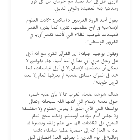
الأوربي ظل إلى أمد بعيد مع حرمان من كل نور
ومدنية بَلْهَ العقيدة والوعي الديني.
يقول أحد الرواد الغربيين د/ماكس: “كانت العلوم
الإسلامية في أوج عظمتها، تضيء كما يضيء القمر
فتبددت غياهب الظلام التي كانت تغمر أوربا في
القرون الوسطى”.
ويقول بوجينا جيانه: “إن القرآن الكريم مع أنه أنزل
على رجل عربي أمي نشأ في أمة أمية، جاء بقوانين لا
يمكن أن يتعلمها الإنسان إلا في أرقى الجامعات، كما
نجد في القرآن حقائق علمية لم يعرفها العالم إلا بعد
قرون طويلة”.
هناك شواهد علماء الغرب مما لا يأتي عليه الحصر،
حول نعمة الإسلام التي أتمها الله سبحانه وتعالى
بواسطة النبي الأمي الذي لم يدرس العلوم ولا الفلسفة
ولا جلس أمام مؤدب أومعلم، ولكنه منح العالم
البشري بل الكائنات كلها من علم وفقه وبصيرة مما
عاد به العالم كله إلى حضارة عالمية شاملة، دائمة
وباقية إلى يوم الدين، لم يعرفها العالم الحضاري قبل