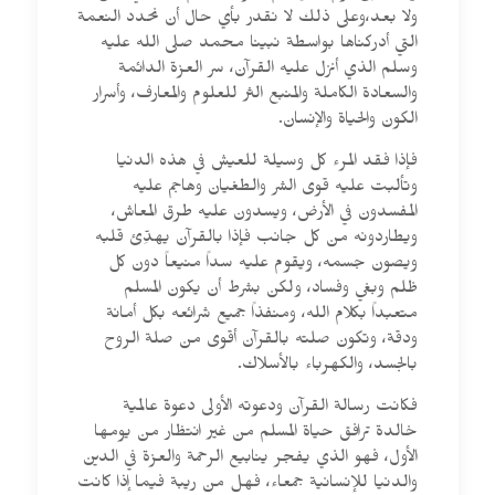
ولا بعد،وعلى ذلك لا نقدر بأي حال أن نحدد النعمة
التي أدركناها بواسطة نبينا محمد صلى الله عليه
وسلم الذي أنزل عليه القرآن، سر العزة الدائمة
والسعادة الكاملة والمنبع الثر للعلوم والمعارف، وأسرار
الكون والحياة والإنسان.
فإذا فقد المرء كل وسيلة للعيش في هذه الدنيا
وتألبت عليه قوى الشر والطغيان وهاجم عليه
المفسدون في الأرض، ويسدون عليه طرق المعاش،
ويطاردونه من كل جانب فإذا بالقرآن يهدِّئ قلبه
ويصون جسمه، ويقوم عليه سداً منيعاً دون كل
ظلم وبغي وفساد، ولكن بشرط أن يكون المسلم
متعبداً بكلام الله، ومنفذاً جميع شرائعه بكل أمانة
ودقة، وتكون صلته بالقرآن أقوى من صلة الروح
بالجسد، والكهرباء بالأسلاك.
فكانت رسالة القرآن ودعوته الأولى دعوة عالمية
خالدة ترافق حياة المسلم من غير انتظار من يومها
الأول، فهو الذي يفجر ينابيع الرحمة والعزة في الدين
والدنيا للإنسانية جمعاء، فهل من ريبة فيما إذا كانت