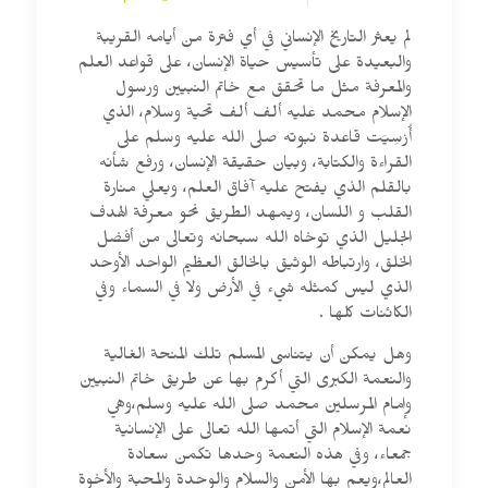
لم يعثر التاريخ الإنساني في أي فترة من أيامه القريبة
والبعيدة على تأسيس حياة الإنسان، على قواعد العلم
والمعرفة مثل ما تحقق مع خاتم النبيين ورسول
الإسلام محمد عليه ألف ألف تحية وسلام، الذي
أُرْسِيَت قاعدة نبوته صلى الله عليه وسلم على
القراءة والكتابة، وبيان حقيقة الإنسان، ورفع شأنه
بالقلم الذي يفتح عليه آفاق العلم، ويعلي منارة
القلب و اللسان، ويمهد الطريق نحو معرفة الهدف
الجليل الذي توخاه الله سبحانه وتعالى من أفضل
الخلق، وارتباطه الوثيق بالخالق العظيم الواحد الأوحد
الذي ليس كمثله شيء في الأرض ولا في السماء وفي
الكائنات كلها .
وهل يمكن أن يتناسى المسلم تلك المنحة الغالية
والنعمة الكبرى التي أكرم بها عن طريق خاتم النبيين
وإمام المرسلين محمد صلى الله عليه وسلم،وهي
نعمة الإسلام التي أتمها الله تعالى على الإنسانية
جمعاء، وفي هذه النعمة وحدها تكمن سعادة
العالم،ويعم بها الأمن والسلام والوحدة والمحبة والأخوة