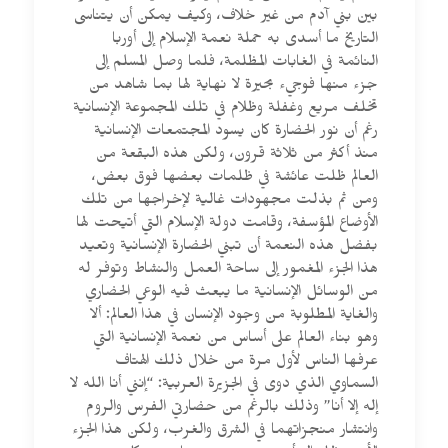
بين بني آدم من غير خلاف، وكيف يمكن أن يتناسى
التاريخ ما أسدى به حملة نعمة الإسلام إلى أوربا
النائمة في الغابات المظلمة، فلما وصل المسلم إلى
جزء منها فوجيء بحيرة لا نهاية لها بما شاهد من
تخلف مريع وغفلة وظلام في تلك المجموعة الإنسانية
رغم أن نور الحضارة كان يسود المجتمعات الإنسانية
منذ أكثر من ثلاثة قرون، ولكن هذه البقعة من
العالم ظلت عائشة في ظلمات بعضها فوق بعض،
ومن ثم بذلت مجهودات غالية لإخراجها من تلك
الأوضاع المؤسفة، وقامت دولة الإسلام التي أتيحت لها
بفضل هذه النعمة أن تبني الحضارة الإنسانية وتعيد
هذا الجزء المغمور إلى ساحة العمل والنشاط وتوفر له
من الوسائل الإنسانية ما يبعث فيه الوعي الحضاري
والغاية المطلوبة من وجود الإنسان في هذا العالم: ألا
وهو بناء العالم على أساس من نعمة الإنسانية التي
عرفها الناس لأول مرة من خلال ذلك الهتاف
السماوي الذي دوى في الجزيرة العربية: “إنني أنا الله لا
إله إلا أنا” وذلك بالرغم من حضارتي الفرس والروم
وانتشار منجزاتهما في الشرق والغرب، ولكن هذا الجزء